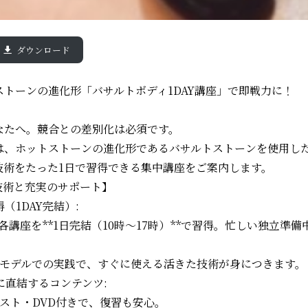
ダウンロード
トーンの進化形「バサルトボディ1DAY講座」で即戦力に！
なたへ。競合との差別化は必須です。
は、ホットストーンの進化形であるバサルトストーンを使用し
技術をたった1日で習得できる集中講座をご案内します。
な技術と充実のサポート】
（1DAY完結）:
ル各講座を**1日完結（10時～17時）**で習得。忙しい独立準
相モデルでの実践で、すぐに使える活きた技術が身につきます。
加に直結するコンテンツ:
キスト・DVD付きで、復習も安心。