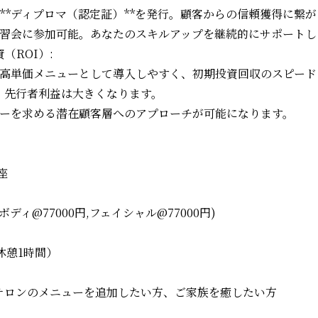
る**ディプロマ（認定証）**を発行。顧客からの信頼獲得に繋
練習会に参加可能。あなたのスキルアップを継続的にサポートし
（ROI）:
ンの高単価メニューとして導入しやすく、初期投資回収のスピー
、先行者利益は大きくなります。
ューを求める潜在顧客層へのアプローチが可能になります。
座
(ボディ@77000円,フェイシャル@77000円)
、休憩1時間）
サロンのメニューを追加したい方、ご家族を癒したい方